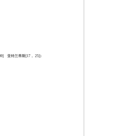
9] 亚特兰蒂斯[17， 25]）