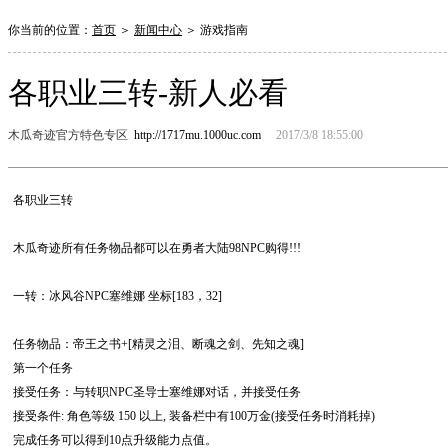
你当前的位置：
首页
＞
新闻中心
＞
游戏指南
各职业三转-新人必看
木瓜奇迹官方特色专区
http://1717mu.1000uc.com
2017/3/8 18:55:00
各职业三转
木瓜奇迹所有任务物品都可以在勇者大陆98NPC购得!!!
一转：冰风谷NPC塞维娜 坐标[183，32]
任务物品：帝王之书+[精灵之泪、断魂之剑、先知之魂]
第一个任务
接受任务：与转职NPC圣导士塞维娜对话，并接受任务
接受条件: 角色等级 150 以上, 装备栏中有100万金(接受任务时消耗掉)
完成任务可以得到10点升级能力点值。