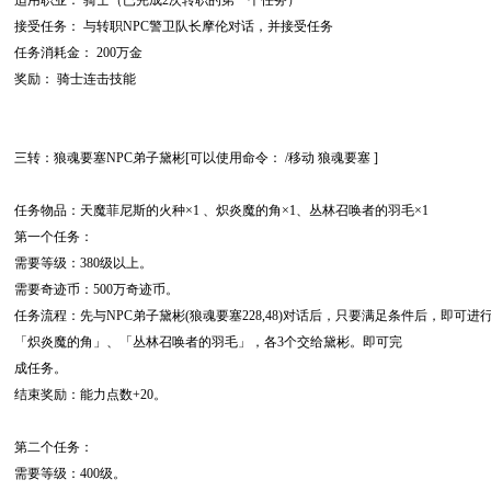
适用职业： 骑士（已完成2次转职的第一个任务）
接受任务： 与转职NPC警卫队长摩伦对话，并接受任务
任务消耗金： 200万金
奖励： 骑士连击技能
三转：狼魂要塞NPC弟子黛彬[可以使用命令： /移动 狼魂要塞 ]
任务物品：天魔菲尼斯的火种×1 、炽炎魔的角×1、丛林召唤者的羽毛×1
第一个任务：
需要等级：380级以上。
需要奇迹币：500万奇迹币。
任务流程：先与NPC弟子黛彬(狼魂要塞228,48)对话后，只要满足条件后，即可
「炽炎魔的角」、「丛林召唤者的羽毛」，各3个交给黛彬。即可完
成任务。
结束奖励：能力点数+20。
第二个任务：
需要等级：400级。