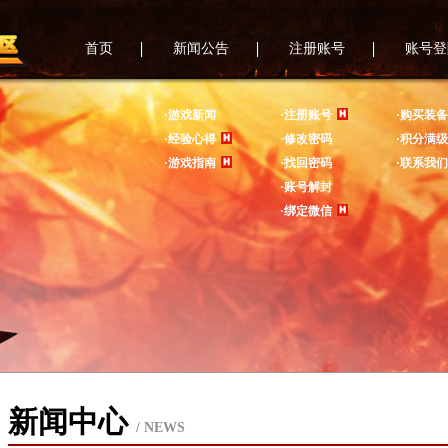
首页
新闻公告
注册账号
账号登
·游戏新闻
·注册账号
·购买装备
·经验心得
·修改密码
·积分满级
·游戏指南
·找回密码
·联系我们
·账号解封
·绑定微信
新闻中心
/ NEWS